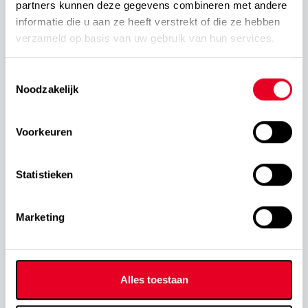
partners kunnen deze gegevens combineren met andere
HET MAGNETENBEDRIJF
informatie die u aan ze heeft verstrekt of die ze hebben
verzameld op basis van uw gebruik van hun services.
Productfotografie
Toestemmingsselectie
Noodzakelijk
Voorkeuren
Statistieken
Marketing
Alles toestaan
ROLEX PHOTOCAMPAIGN