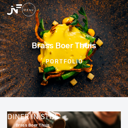
MENU
SLUIT
Brass Boer Thuis
PORTFOLIO
DINER IN STIJL
Brass Boer Thuis