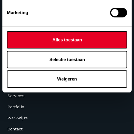
Over mij
Creatief, gedreven en service gericht
Marketing
Lees meer
Alles toestaan
Selectie toestaan
Menu
Home
Weigeren
Over JNF
Services
Portfolio
Werkwijze
Contact