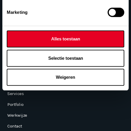
Over mij
Creatief, gedreven en service gericht
Marketing
Lees meer
Alles toestaan
Selectie toestaan
Menu
Home
Weigeren
Over JNF
Services
Portfolio
Werkwijze
Contact