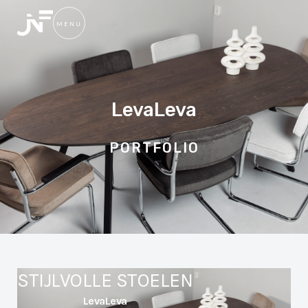
MENU
SLUIT
LevaLeva
PORTFOLIO
STIJLVOLLE STOELEN
LevaLeva