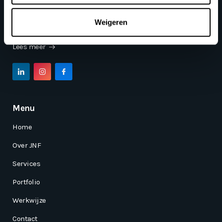
Over mij
Weigeren
Creatief, gedreven en service gericht
Lees meer
Menu
Home
Over JNF
Services
Portfolio
Werkwijze
Contact