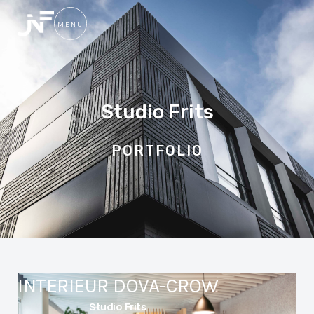
MENU
SLUIT
Studio Frits
PORTFOLIO
INTERIEUR DOVA-CROW
Studio Frits