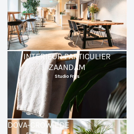
INTERIEUR PARTICULIER
ZAANDAM
Studio Frits
DOVA-CROW EDE
Studio Frits